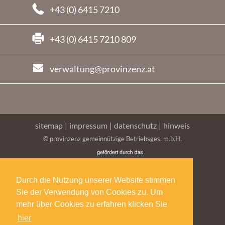
+43 (0) 6415 7210
+43 (0) 6415 7210 809
verwaltung@provinzenz.at
sitemap
|
impressum
|
datenschutz
|
hinweis
© provinzenz gemeinnützige Betriebsges. m.b.H.
Durch die Nutzung unserer Website stimmen
Sie der Verwendung von Cookies zu. Um
mehr über Cookies zu erfahren klicken Sie
hier