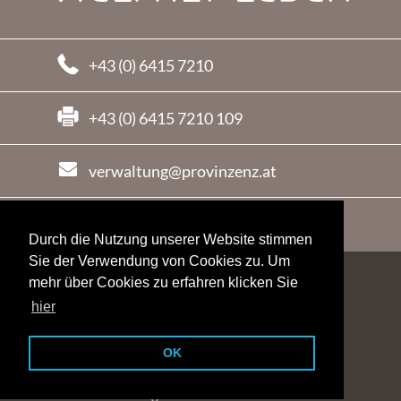
+43 (0) 6415 7210
+43 (0) 6415 7210 109
verwaltung@provinzenz.at
Durch die Nutzung unserer Website stimmen
Sie der Verwendung von Cookies zu. Um
links
|
sitemap
|
impressum
|
datenschutz
mehr über Cookies zu erfahren klicken Sie
© provinzenz gemeinnützige Betriebsges. m.b.H.
hier
OK
agentur-tintifax.at